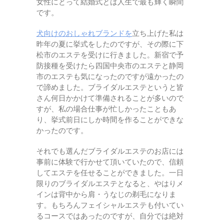
女性にとって結婚式とは人生で最も輝く瞬間
です。
犬向けのおしゃれブランドを
立ち上げた私は
昨年の夏に挙式をしたのですが、その際に下
松市のエステを受けに行きました。新宿で予
防接種を受けたら四国中央市のエステと静岡
市のエステも気になったのですが遠かったの
で諦めました。ブライダルエステというと皆
さん何日かかけて準備されることが多いので
すが、私の場合仕事が忙しかったこともあ
り、挙式前日にしか時間を作ることができな
かったのです。
それでも選んだブライダルエステのお店には
事前に体験で行かせて頂いていたので、信頼
してエステを任せることができました。一日
限りのブライダルエステとなると、やはりメ
インは背中から肩・うなじの剃毛になりま
す。もちろんフェイシャルエステも付いてい
るコースではあったのですが、自分では絶対