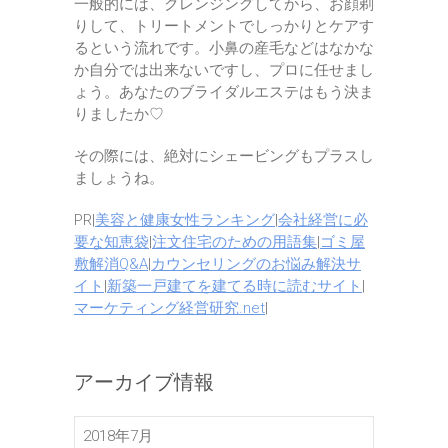
一般的には、クレンジングしてから、お顔剃
りして、トリートメントでしっかりとケアす
るという流れです。小鼻の産毛などはなかな
か自分では出来ないですし、プロに任せまし
ょう。あなたのブライダルエステはもう決ま
りましたか♡
その際には、絶対にシェービングもプラスし
ましょうね。
PR|
美容と健康女性ランキング
|
会社経営に必
要な知恵袋
|
注文住宅のための用語集
|
ゴミ屋
敷解消Q&A
|
カウンセリングのお悩み解決サ
イト
|
新築一戸建てを建てる時に読むサイト
|
マーケティング経営研究.net
|
アーカイブ情報
2018年7月