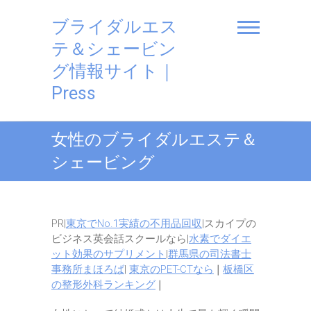
S
k
ブライダルエス
i
テ＆シェービン
p
グ情報サイト｜
t
o
Press
c
o
n
女性のブライダルエステ＆
t
シェービング
e
n
t
PR|
東京でNo.1実績の不用品回収
|スカイプの
ビジネス英会話スクールなら|
水素でダイエ
ット効果のサプリメント
|
群馬県の司法書士
事務所まほろば
|
東京のPET-CTなら
❘
板橋区
の整形外科ランキング
❘